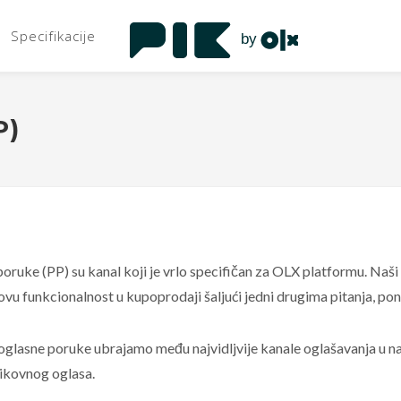
Specifikacije
P)
poruke (PP) su kanal koji je vrlo specifičan za OLX platformu. N
 ovu funkcionalnost u kupoprodaji šaljući jedni drugima pitanja, po
glasne poruke ubrajamo među najvidljvije kanale oglašavanja u n
slikovnog oglasa.