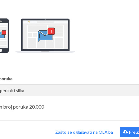
 poruka
erlink i slika
n broj poruka 20.000
Zašto se oglašavati na OLX.ba
Preuz