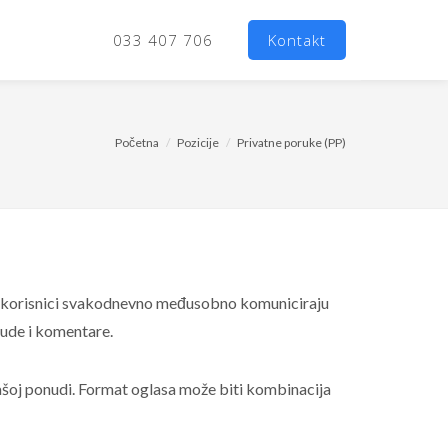
033 407 706
Kontakt
Početna
Pozicije
Privatne poruke (PP)
aši korisnici svakodnevno međusobno komuniciraju
nude i komentare.
ašoj ponudi. Format oglasa može biti kombinacija