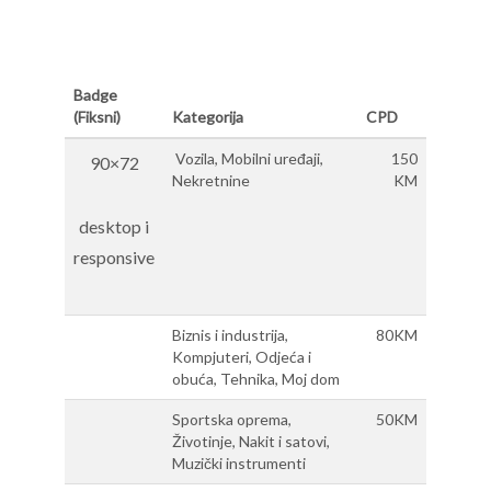
Badge
(Fiksni)
Kategorija
CPD
Vozila, Mobilni uređaji,
150
90×72
Nekretnine
KM
desktop i
responsive
Biznis i industrija,
80KM
Kompjuteri, Odjeća i
obuća, Tehnika, Moj dom
Sportska oprema,
50KM
Životinje, Nakit i satovi,
Muzički instrumenti