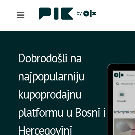
Dobrodošli na
najpopularniju
kupoprodajnu
platformu u Bosni i
Hercegovini